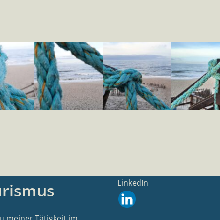
LinkedIn
urismus
u meiner Tätigkeit im