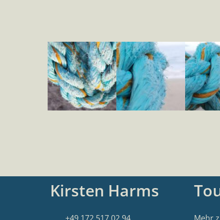
Kirsten Harms
To
+49 172 517 02 94
Mehr z